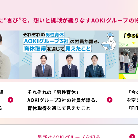
に“喜び”を。想いと挑戦が織りなすAOKIグループの
組
それぞれの「男性育休」
「今
AOKIグループ3社の社員が語る、
を変
る
育休取得を通じて見えたこと
「F
最新のAOKIグループを知る