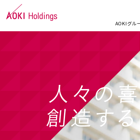
AOKIグ
AOKIグループについて
事業内容
株主・投資家情報
サステナビリティ
企業情報
トップメッセージ
ファッション事業
トップメッセージ
トップメッセージ
会社概要
グ
エ
個
サ
コ
IRライブラリー
社会
沿革
IR
外
店
電⼦公告
免