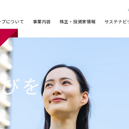
ループについて
事業内容
株主・投資家情報
サステナビ
ループ経営理念
ンターテイメント事業
人投資家の皆様へ
ステナビリティ方針・体制
ーポレートシンボル
グループ体制
アニヴェルセル・ブライダル事業
事業セグメント別戦略
マテリアリティ・KPI
コーポレート・ガバナンス
カレンダー
部評価・イニシアティブへの賛同
舗物件募集
株式情報
TCFD提言に基づく情報開示
統合レポート
責事項
IRポリシー