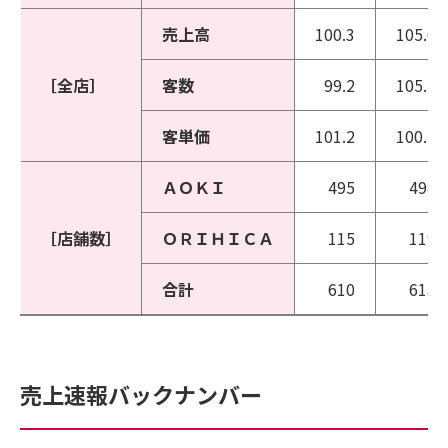
売上高
100.3
105.6
［全店］
客数
99.2
105.1
客単価
101.2
100.5
ＡＯＫＩ
495
494
［店舗数］
ＯＲＩＨＩＣＡ
115
119
合計
610
613
売上速報バックナンバー