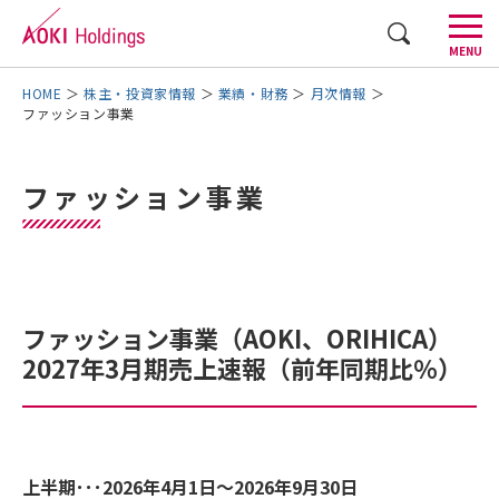
CLOSE
MENU
AOKIグループについて
株主・投資家情報
業績・財務
月次情報
ファッション事業
事業内容
ファッション事業
株主・投資家情報
採用情報
企業情報
ファッション事業（AOKI、ORIHICA）
2027年3月期売上速報（前年同期比％）
AOKI GROUP STORIES
お問い合わせ
English
上半期･･･2026年4月1日～2026年9月30日