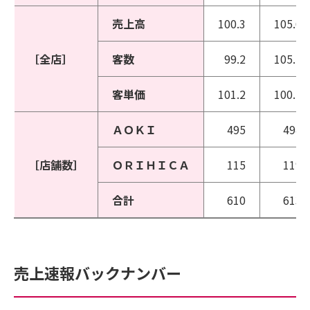
売上高
100.3
105.6
［全店］
客数
99.2
105.1
客単価
101.2
100.5
ＡＯＫＩ
495
494
［店舗数］
ＯＲＩＨＩＣＡ
115
119
合計
610
613
売上速報バックナンバー