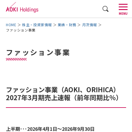
CLOSE
MENU
AOKIグループについて
株主・投資家情報
業績・財務
月次情報
ファッション事業
事業内容
ファッション事業
株主・投資家情報
採用情報
企業情報
ファッション事業（AOKI、ORIHICA）
2027年3月期売上速報（前年同期比％）
AOKI GROUP STORIES
お問い合わせ
English
上半期･･･2026年4月1日～2026年9月30日