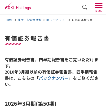
CLOSE
MENU
AOKIグループについて
株主・投資家情報
IRライブラリー
有価証券報告書
事業内容
有価証券報告書
株主・投資家情報
採用情報
有価証券報告書、四半期報告書をご覧いただけま
す。
企業情報
2010年3月期以前の有価証券報告書、四半期報告
書は、こちらの「
バックナンバー
」をご覧くださ
AOKI GROUP STORIES
い。
お問い合わせ
English
2026年3月期(第50期)