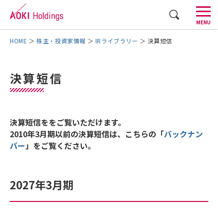
CLOSE
MENU
AOKIグループについて
株主・投資家情報
IRライブラリー
決算短信
事業内容
決算短信
株主・投資家情報
採用情報
決算短信ををご覧いただけます。
2010年3月期以前の決算短信は、こちらの「
バックナン
企業情報
バー
」をご覧ください。
AOKI GROUP STORIES
2027年3月期
お問い合わせ
English