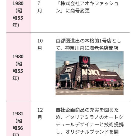
1980
7
「株式会社アオキファッショ
（昭
月
ン」に商号変更
和55
年）
10
首都圏進出の本格的1号店とし
月
て、神奈川県に海老名店開店
1980
（昭
和55
年）
12
自社企画商品の充実を図るた
1981
月
め、イタリアミラノのオートク
（昭
チュールデザイナーと技術提携
和56
し、オリジナルブランドを開
年）