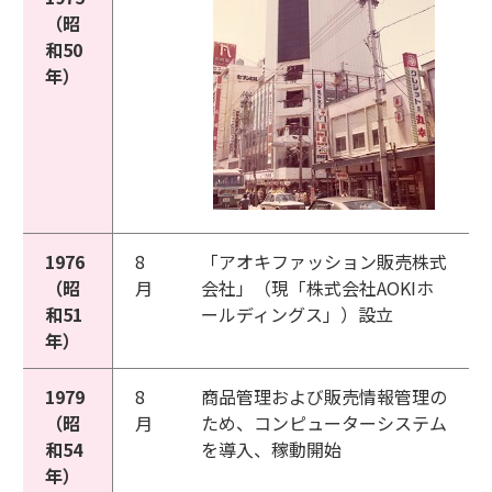
（昭
和50
年）
1976
8
「アオキファッション販売株式
（昭
月
会社」（現「株式会社AOKIホ
和51
ールディングス」）設立
年）
1979
8
商品管理および販売情報管理の
（昭
月
ため、コンピューターシステム
和54
を導入、稼動開始
年）