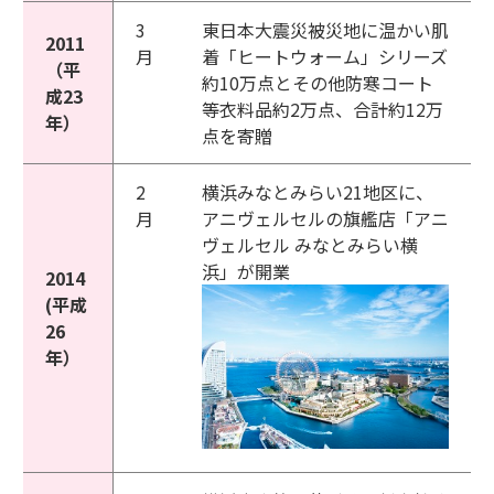
3
東日本大震災被災地に温かい肌
2011
月
着「ヒートウォーム」シリーズ
（平
約10万点とその他防寒コート
成23
等衣料品約2万点、合計約12万
年）
点を寄贈
2
横浜みなとみらい21地区に、
月
アニヴェルセルの旗艦店「アニ
ヴェルセル みなとみらい横
浜」が開業
2014
(平成
26
年）