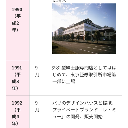
に増床
1990
（平
成2
年）
1991
9
郊外型紳士服専門店としてはは
（平
月
じめて、東京証券取引所市場第
成3
一部に上場
年）
1992
9
パリのデザインハウスと提携、
（平
月
プライベートブランド「レ・ミ
成4
ュー」の開発、販売開始
年）