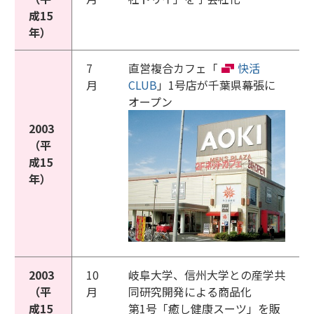
成15
年）
7
直営複合カフェ「
快活
月
CLUB
」1号店が千葉県幕張に
オープン
2003
（平
成15
年）
2003
10
岐阜大学、信州大学との産学共
（平
月
同研究開発による商品化
成15
第1号「癒し健康スーツ」を販