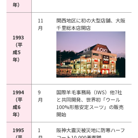
年）
11
関西地区に初の大型店舗、大阪
月
千里総本店開店
1993
（平
成5
年）
1994
9
国際羊毛事務局（IWS）他7社
（平
月
と共同開発、世界初「ウール
成6
100%形態安定スーツ」の販売
年）
開始
1995
1
阪神大震災被災地に防寒ハーフ
（平
月
コート10,000着寄贈