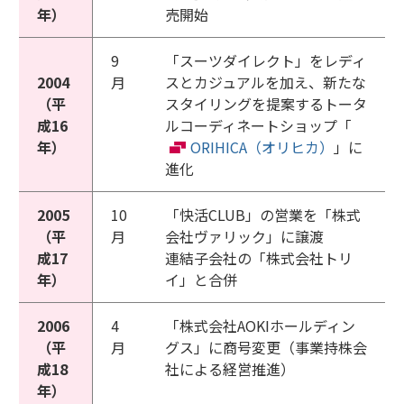
年）
売開始
9
「スーツダイレクト」をレディ
2004
月
スとカジュアルを加え、新たな
（平
スタイリングを提案するトータ
成16
ルコーディネートショップ「
年）
ORIHICA（オリヒカ）
」に
進化
2005
10
「快活CLUB」の営業を「株式
（平
月
会社ヴァリック」に譲渡
成17
連結子会社の「株式会社トリ
年）
イ」と合併
2006
4
「株式会社AOKIホールディン
（平
月
グス」に商号変更（事業持株会
成18
社による経営推進）
年）