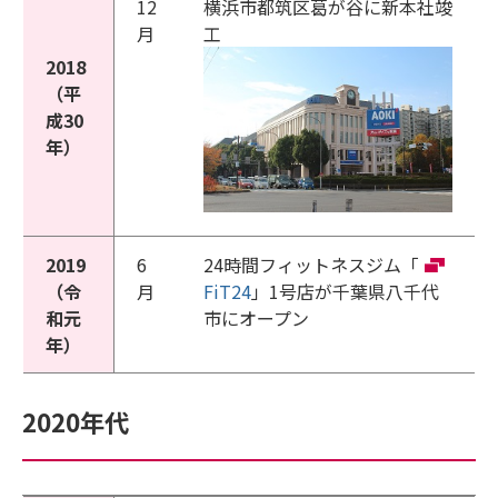
12
横浜市都筑区葛が谷に新本社竣
月
工
2018
（平
成30
年）
2019
6
24時間フィットネスジム「
（令
月
FiT24
」1号店が千葉県八千代
和元
市にオープン
年）
2020年代