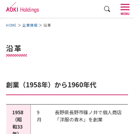
CLOSE
MENU
AOKIグループについて
企業情報
沿革
事業内容
沿革
株主・投資家情報
採用情報
創業（1958年）から1960年代
企業情報
AOKI GROUP STORIES
1958
9
長野県長野市篠ノ井で個人商店
（昭
お問い合わせ
月
「洋服の青木」を創業
English
和33
年）