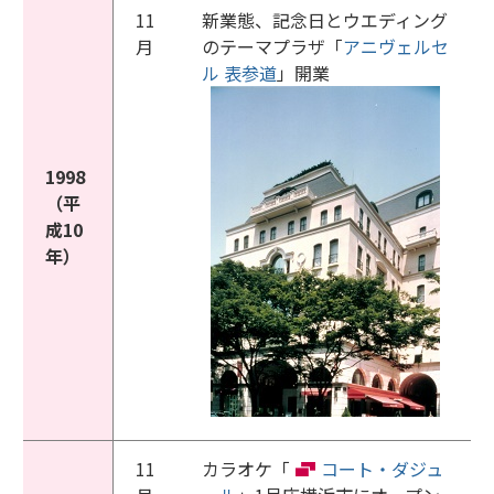
11
新業態、記念日とウエディング
月
のテーマプラザ「
アニヴェルセ
ル 表参道
」開業
1998
（平
成10
年）
11
カラオケ「
コート・ダジュ