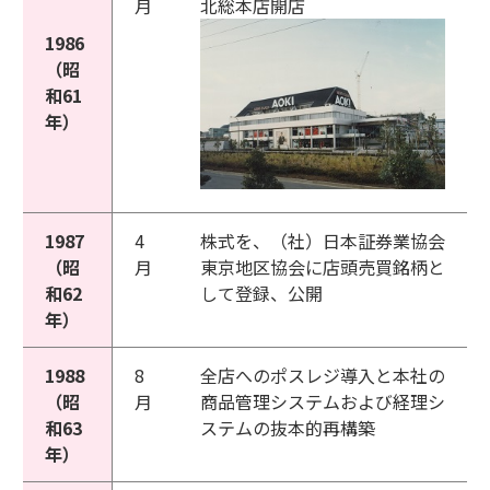
月
北総本店開店
1986
（昭
和61
年）
1987
4
株式を、（社）日本証券業協会
（昭
月
東京地区協会に店頭売買銘柄と
和62
して登録、公開
年）
1988
8
全店へのポスレジ導入と本社の
（昭
月
商品管理システムおよび経理シ
和63
ステムの抜本的再構築
年）