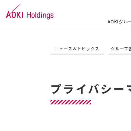
AOKIグ
AOKIグループについて
事業内容
株主・投資家情報
サステナビリティ
企業情報
ニュース＆トピックス
グループ
トップメッセージ
ファッション事業
トップメッセージ
トップメッセージ
会社概要
グ
エ
個
サ
コ
IRライブラリー
社会
沿革
IR
外
店
プライバシー
電子公告
免