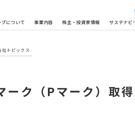
ループについて
事業内容
株主・投資家情報
サステナビ
各社トピックス
ループ経営理念
ンターテイメント事業
人投資家の皆様へ
ステナビリティ方針・体制
ーポレートシンボル
グループ体制
アニヴェルセル・ブライダル事業
事業セグメント別戦略
マテリアリティ・KPI
コーポレート・ガバナンス
カレンダー
部評価・イニシアティブへの賛同
舗物件募集
株式情報
TCFD提言に基づく情報開示
統合レポート
マーク（Pマーク）取
責事項
IRポリシー