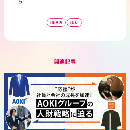
ら
#働き方
#D&I
関連記事