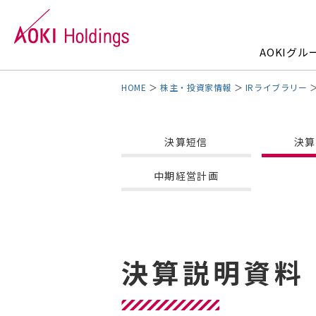
AOKIグ
株主・投資家情報
IRライブラリー
AOKIグループについて
事業内容
株主・投資家情報
サステナビリティ
企業情報
決算短信
決算
トップメッセージ
ファッション事業
トップメッセージ
トップメッセージ
会社概要
グ
エ
個
サ
コ
中期経営計画
IRライブラリー
社会
沿革
IR
外
店
電子公告
免
決算説明資料