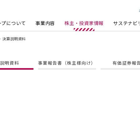
ループについて
事業内容
株主・投資家情報
サステナビ
決算説明資料
説明資料
事業報告書（株主様向け）
有価証券報
ループ経営理念
ンターテイメント事業
人投資家の皆様へ
ステナビリティ方針・体制
ーポレートシンボル
グループ体制
アニヴェルセル・ブライダル事業
事業セグメント別戦略
マテリアリティ・KPI
コーポレート・ガバナンス
カレンダー
部評価・イニシアティブへの賛同
舗物件募集
株式情報
TCFD提言に基づく情報開示
統合レポート
責事項
IRポリシー