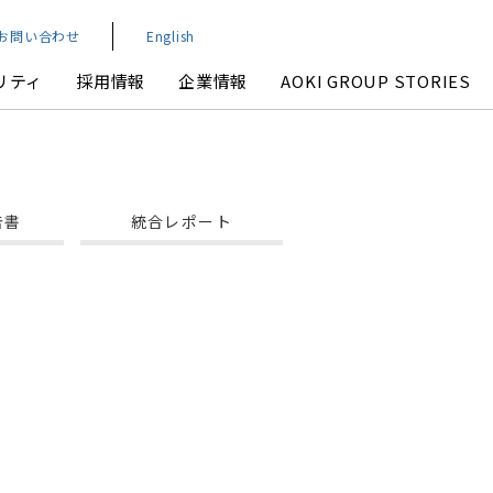
お問い合わせ
English
リティ
採用情報
企業情報
AOKI GROUP STORIES
告書
統合レポート
業績・財務
環境
本社アクセスマップ
IRよくいただくご質問
IRお問い合わせ