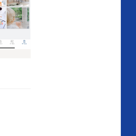
場
の
ご
案
内
お
知
ら
せ