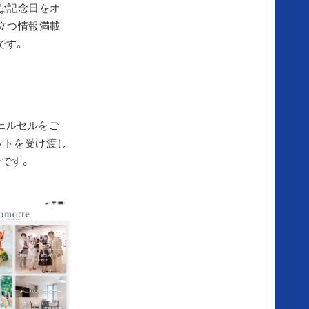
な記念日をオ
立つ情報満載
ふ
です。
た
り
ェルセルをご
の
ットを受け渡し
です。
体
験
談
式