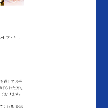
ア
ニ
ヴ
ェ
ル
セ
挙げられた方な
ル
っております。
の