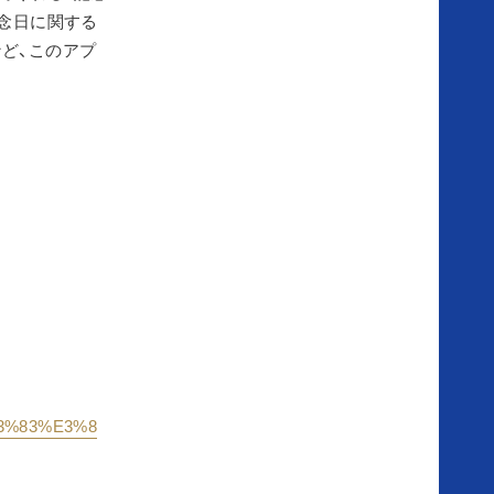
記念日に関する
想
ど、このアプ
い
結
婚
式
の
流
%83%83%E3%8
れ