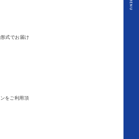
MENU
勢
ス
物形式でお届け
タ
ッ
フ
ス
ポンをご利用頂
ナ
ッ
プ