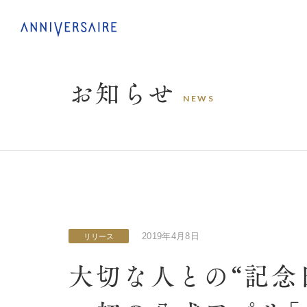
お
知
ら
せ
N
E
W
S
2019年4月8日
リリース
大切な人との“記念