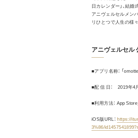
日カレンダー」、結婚
アニヴェルセルメンバ
リひとつで人生の様
アニヴェルセル 公
■アプリ名称： 「omott
■配 信 日：　2019年4
■利用方法： App Sto
iOS版URL： 
https:/
3%86/id1457541899?