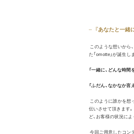
『あなたと一緒
 このような想いから、「お相手との大切な“記念日”を素敵に計画したくなるアプリ」をコンセプトとし
た「omotte」が誕生
「一緒に、どんな時間
「ふだん、なかなか言
 このように誰かを想って素敵な記念日を考えるお気持ちに、アニヴェルセルが「omotte」を通してお手
伝いさせて頂きます
ど、お客様の状況によ
 今回ご用意したコンテンツは、お客様ご自身の記念日をカウントダウンしてお知らせしてくれる「記念