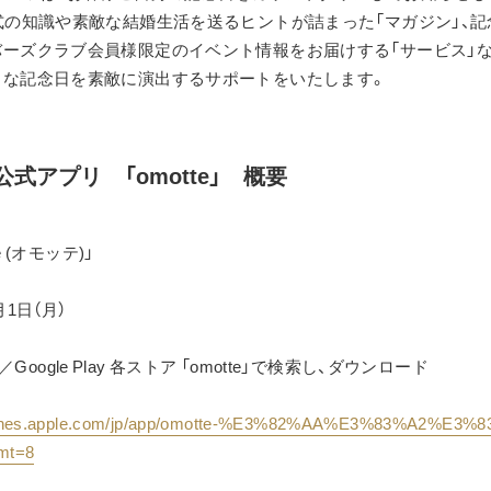
式の知識や素敵な結婚生活を送るヒントが詰まった「マガジン」、
ーズクラブ会員様限定のイベント情報をお届けする「サービス」な
々な記念日を素敵に演出するサポートをいたします。
式アプリ　「omotte」　概要
e (オモッテ)」
月1日（月）
re／Google Play 各ストア 「omotte」で検索し、ダウンロード
/itunes.apple.com/jp/app/omotte-%E3%82%AA%E3%83%A2%E3
mt=8